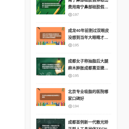
南宁鼻部硅胶假体取出
费用南宁鼻部硅胶假体
取出费用多少【新闻】
197
成龙40年前割过双眼皮
没想到当年大眼睛才是
时尚差点没认出来陈龙
195
单眼皮
成都女子称抽脂后大腿
麻木肿胀成都熹亚婕熹
卡医美机构不能证明手
195
术引发成都脸面部吸脂
北京专业吸脂的医院哪
家口碑好
194
成都首例新一代散光矫