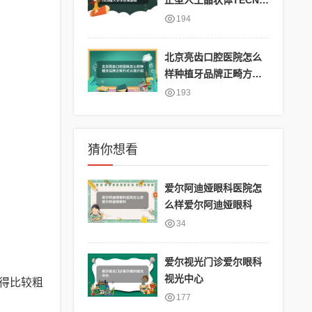
正型人工晶状体TECNIS
ToricII植入手术在成都
194
爱尔眼科医院顺利完成
爱尔眼科医院做双眼皮
北京亮齿口腔医院怎么
手术怎么样
样种植牙品牌正畸方式
认真介绍
193
猜你想看
爱尔阿迪娅眼科医院怎
么样爱尔阿迪娅眼科
34
爱尔视光门诊爱尔眼科
视光中心
得比较粗
177