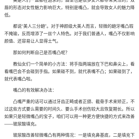
唇的形态对女性魅力影响巨大，特别是嘴凸，就会导致女人的魅力降
低。
都说“美人三分龅”。对于神颜级大美人而言，轻微的龅牙嘴凸瑕
不掩瑜，反而增添了一丝个人特色。对于我们普通人，嘴凸不仅影响
颜值、还容易让人显得土气。
那如何判断自己是否嘴凸呢？
教仙女们一个简单的小方法：将手指两端放在下巴和鼻尖上，看
看嘴巴会不会碰到手指。如果碰不到，就代表嘴不凸；如果碰到了，
就代表嘴凸啦。
嘴凸的有效解决办法：
凸嘴严重的话可以通过牙齿正畸或者正颌、截骨手术来矫正，不
过这些方式要么需要的时间久、要么手术创伤较大且恢复期长。所以
如果只是轻微嘴凸的宝子，咱们可以用一种更方便快捷的方式来改善
——玻尿酸填充。
玻尿酸改善轻微嘴凸有两种情况：一是填充鼻基底，二是填充下