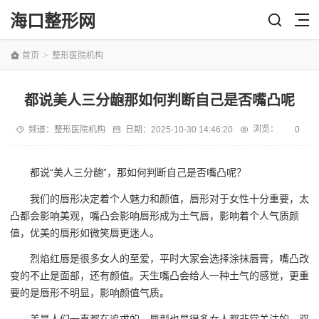
海口整形网
首页
>
整形医院机构
都说美人三分龅那如何判断自己是否嘴凸呢
浏览：
频道：
整形医院机构
日期：
2025-10-30 14:46:20
0
都说“美人三分龅”，那如何判断自己是否嘴凸呢？
我们的唇形决定着个人魅力和颜值，唇形对于女性十分重要，太
凸都会影响美观，嘴凸会影响唇形成为土气唇，影响着个人气质颜
值，优美的唇形如微笑唇更迷人。
烈焰红唇是很多女人的至爱，平时大家会选择涂抹唇膏，嘴凸改
变的不止是面部，还有颜值。天生嘴凸会给人一种土气的感觉，更重
要的是唇形不明显，影响颜值气质。
美是人们一直都在追求的，唇型也是很多女人都非常关注的，双