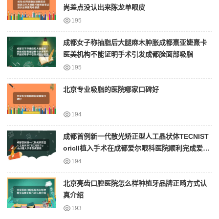
尚差点没认出来陈龙单眼皮
195
成都女子称抽脂后大腿麻木肿胀成都熹亚婕熹卡
医美机构不能证明手术引发成都脸面部吸脂
195
北京专业吸脂的医院哪家口碑好
194
成都首例新一代散光矫正型人工晶状体TECNIST
oricII植入手术在成都爱尔眼科医院顺利完成爱尔
眼科医院做双眼皮手术怎么样
194
北京亮齿口腔医院怎么样种植牙品牌正畸方式认
真介绍
193